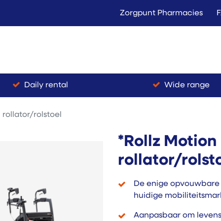
Zorgpunt Pharmacies
Langer Thuis
Conta
Rent
Buy
Daily rental
Wide range
1 rollator/rolstoel
*Rollz Motion E
rollator/rolst
De enige opvouwbare el
huidige mobiliteitsmark
Aanpasbaar om levens