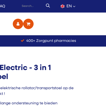
EN
FAQ
ct
400+ Zorgpunt pharmacies
lectric - 3 in 1
oel
ektrische rollator/transportstoel op de
t !
lange ondersteuning te bieden