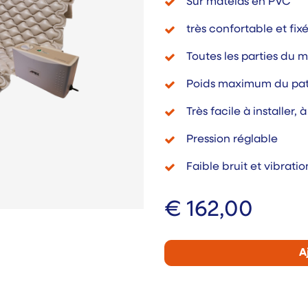
Sur matelas en PVC
très confortable et fix
Toutes les parties du m
Poids maximum du pati
Très facile à installer, à
Pression réglable
Faible bruit et vibratio
€
162,00
A