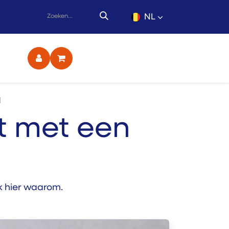
NL
ct
l
t met een
ek hier waarom.