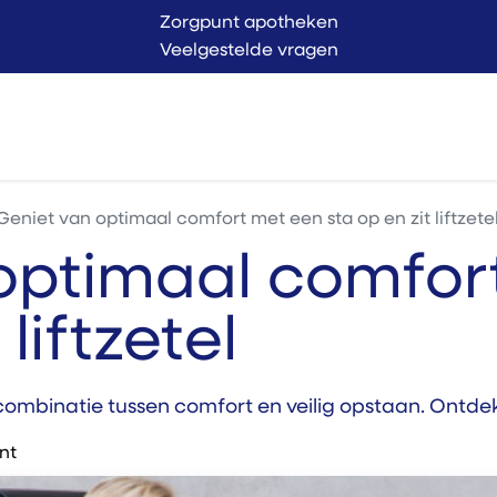
Zorgpunt apotheken
Veelgestelde vragen
Langer Thuis
Conta
endienst
Verkoop
Geniet van optimaal comfort met een sta op en zit liftzete
optimaal comfor
 liftzetel
e combinatie tussen comfort en veilig opstaan. Ontd
nt