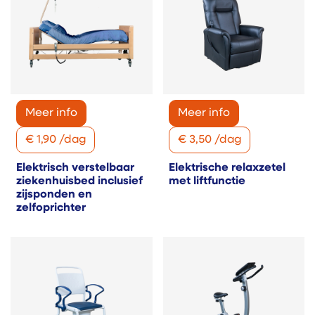
Meer info
Meer info
€
1,90
/
dag
€
3,50
/
dag
Elektrisch verstelbaar
Elektrische relaxzetel
ziekenhuisbed inclusief
met liftfunctie
zijsponden en
zelfoprichter