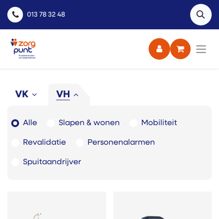
013 78 32 48
VK
VH
Alle
Slapen & wonen
Mobiliteit
Revalidatie
Personenalarmen
Spuitaandrijver