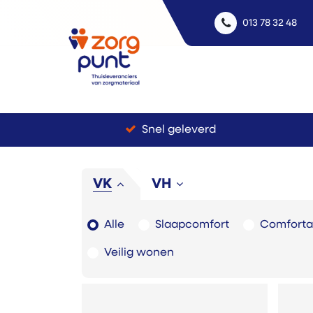
013 78 32 48
Uitle
Snel geleverd
VK
VH
Alle
Slaapcomfort
Comfortab
Veilig wonen