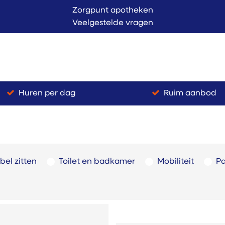
Zorgpunt apotheken
Veelgestelde vragen
Langer Thuis
Conta
endienst
Verkoop
Huren per dag
Ruim aanbod
el zitten
Toilet en badkamer
Mobiliteit
Pa