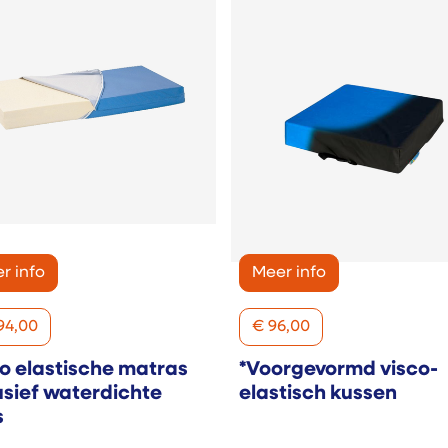
r info
Meer info
94,00
€
96,00
o elastische matras
*Voorgevormd visco-
usief waterdichte
elastisch kussen
s