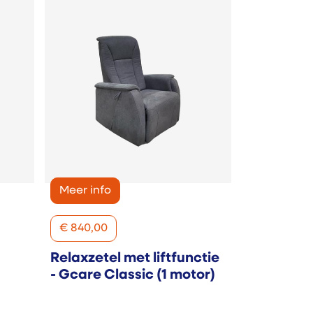
Meer info
€
840,00
Relaxzetel met liftfunctie
- Gcare Classic (1 motor)