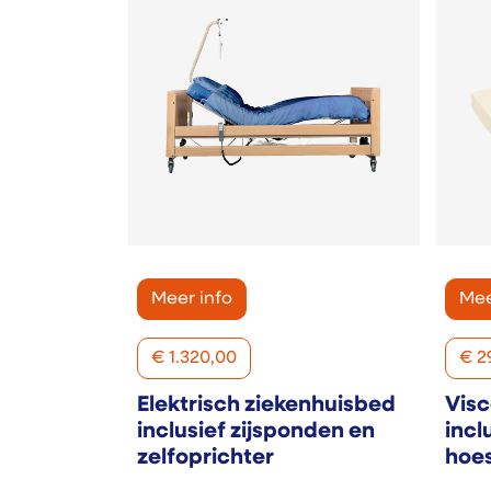
Meer info
Mee
€
1.320,00
€
2
Elektrisch ziekenhuisbed
Visc
inclusief zijsponden en
incl
zelfoprichter
hoe