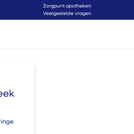
Zorgpunt apotheken
Veelgestelde vragen
Langer Thuis
Conta
endienst
Verkoop
eek
ringe