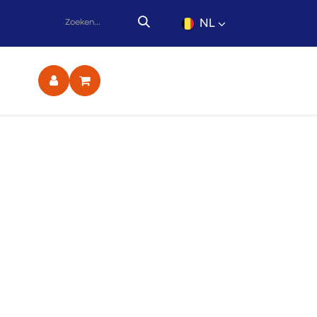
NL
ct