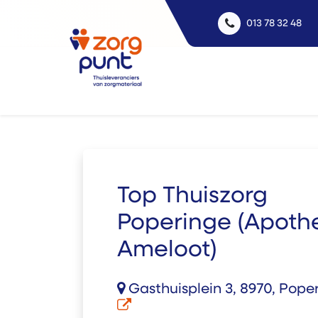
013 78 32 48
Uitle
Top Thuiszorg
Poperinge (Apoth
Ameloot)
Gasthuisplein 3, 8970, Pope