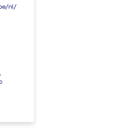
be/nl/
0
30