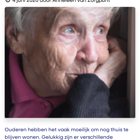
4 juni 2020
door
Anneleen van Zorgpunt
Ouderen hebben het vaak moeilijk om nog thuis te
blijven wonen. Gelukkig zijn er verschillende