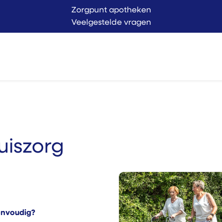
Zorgpunt apotheken
Veelgestelde vragen
Langer Thuis
Conta
endienst
Verkoop
huiszorg
eenvoudig?