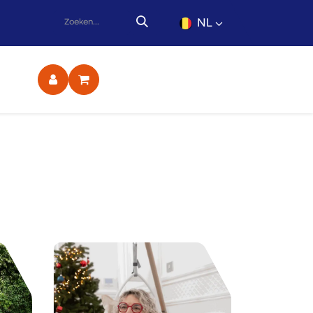
NL
ct