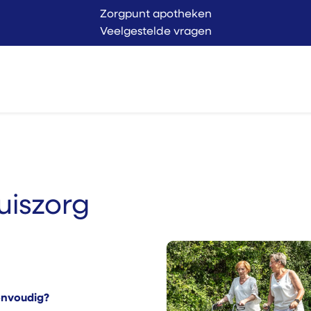
Zorgpunt apotheken
Veelgestelde vragen
Langer Thuis
Conta
endienst
Verkoop
huiszorg
eenvoudig?