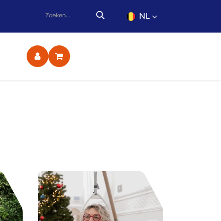
NL
ct