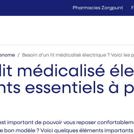
Pharmacies Zorgpunt
Langer Thuis
Conta
Location
Vente
utonome
Besoin d’un lit médicalisé électrique ? Voici les
lit médicalisé él
ints essentiels à
l est important de pouvoir vous reposer confortablemen
 le bon modèle ? Voici quelques éléments importants 