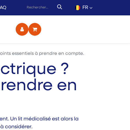
FR
FAQ
ct
 points essentiels à prendre en compte.
ectrique ?
 prendre en
t. Un lit médicalisé est alors la
à considérer.