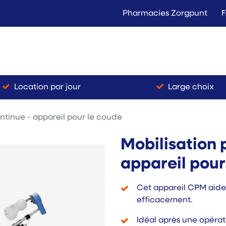
Pharmacies Zorgpunt
Langer Thuis
Conta
Location
Vente
Location par jour
Large choix
ontinue - appareil pour le coude
Mobilisation 
appareil pour
Cet appareil CPM aide 
efficacement.
Idéal après une opérat