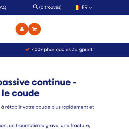
FR
FAQ
(0 trouvés)
ct
400+ pharmacies Zorgpunt
passive continue -
 le coude
à rétablir votre coude plus rapidement et
ion, un traumatisme grave, une fracture,