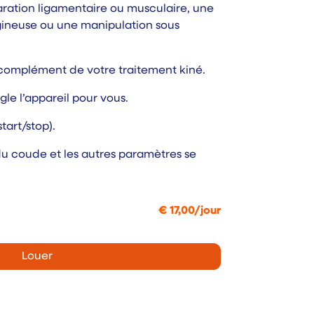
ration ligamentaire ou musculaire, une
gineuse ou une manipulation sous
 complément de votre traitement kiné.
le l’appareil pour vous.
art/stop).
du coude et les autres paramètres se
€
17,00
/
jour
Louer