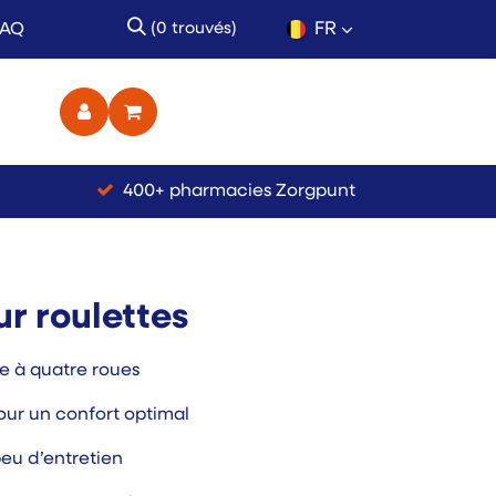
FR
FAQ
(0 trouvés)
ct
400+ pharmacies Zorgpunt
sur roulettes
e à quatre roues
our un confort optimal
eu d’entretien