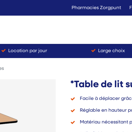
Pharmacies Zorgpunt
Langer Thuis
Conta
Location
Vente
Location par jour
Large choix
es
*Table de lit 
Facile à déplacer grâc
Réglable en hauteur p
Matériau nécessitant p