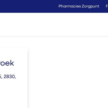
Pharmacies Zorgpunt
Langer Thuis
Conta
Location
Vente
roek
, 2830,