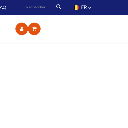
FR
FAQ
ct