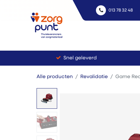
013 78 32 48
Uitle
Snel geleverd
Alle producten
Revalidatie
Game Rea