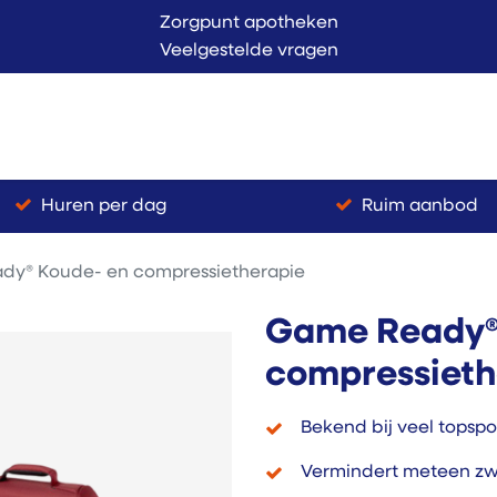
Zorgpunt apotheken
Veelgestelde vragen
Langer Thuis
Conta
endienst
Verkoop
Huren per dag
Ruim aanbod
dy® Koude- en compressietherapie
Game Ready®
compressieth
Bekend bij veel topspo
Vermindert meteen zwe