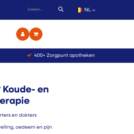
NL
ct
400+ Zorgpunt apotheken
 Koude- en
erapie
rters en dokters
lling, oedeem en pijn