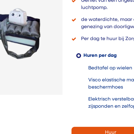
Geniet van een ongesto
luchtpomp.
de waterdichte, maar
genezing van doorlig
Per dag te huur bij Zo
Huren per dag
Bedtafel op wielen
Visco elastische ma
beschermhoes
Elektrisch verstelb
zijsponden en zelfo
Huur