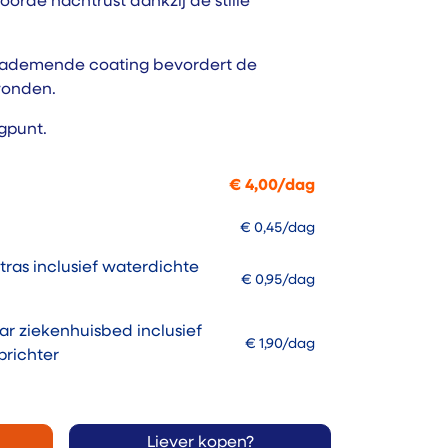
orde nachtrust dankzij de stille
 ademende coating bevordert de
wonden.
rgpunt.
€
4,00
/
dag
€
0,45
/dag
tras inclusief waterdichte
€
0,95
/dag
aar ziekenhuisbed inclusief
€
1,90
/dag
prichter
Liever kopen?