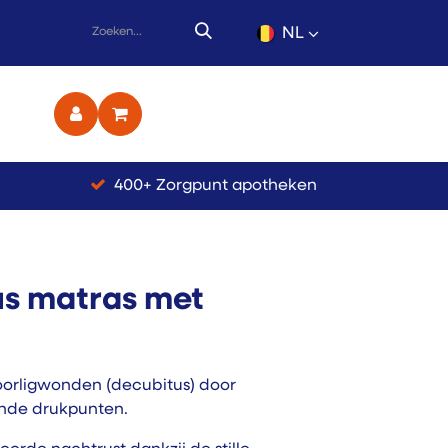
NL
ct
400+ Zorgpunt apotheken
us matras met
orligwonden (decubitus) door
ende drukpunten.