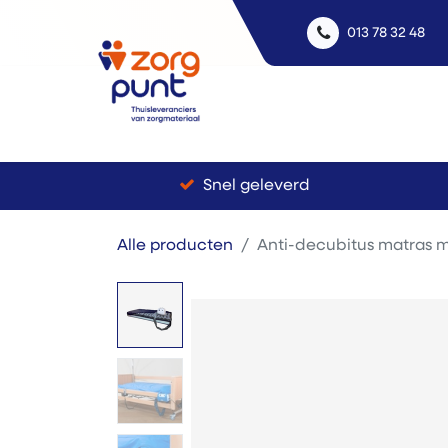
013 78 32 48
Uitle
Snel geleverd
Alle producten
Anti-decubitus matras 