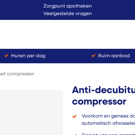
Zorgpunt apotheken
Veelgestelde vragen
Langer Thuis
Conta
endienst
Verkoop
Huren per dag
Ruim aanbod
met compressor
Anti-decubit
compressor
Voorkom en genees do
automatisch afwissel