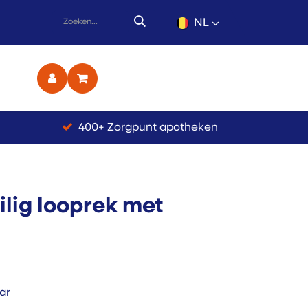
NL
ct
400+ Zorgpunt apotheken
eilig looprek met
ar