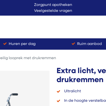
Zorgpunt apotheken
Veelgestelde vragen
Langer Thuis
Conta
endienst
Verkoop
Huren per dag
Ruim aanbod
, veilig looprek met drukremmen
Extra licht, v
drukremmen
Ultralicht
In de hoogte verstelba