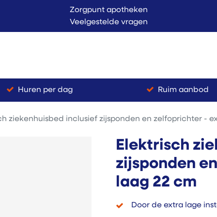
Zorgpunt apotheken
Veelgestelde vragen
Langer Thuis
Conta
endienst
Verkoop
Huren per dag
Ruim aanbod
sch ziekenhuisbed inclusief zijsponden en zelfoprichter - e
Elektrisch zi
zijsponden en
laag 22 cm
Door de extra lage inst