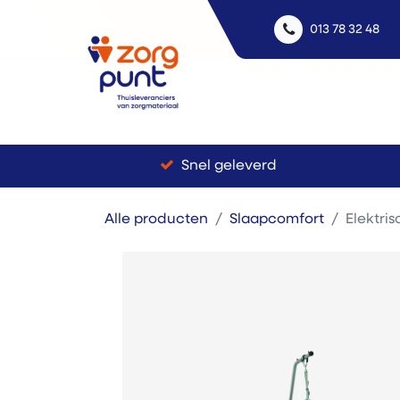
013 78 32 48
Uitle
Snel geleverd
Alle producten
Slaapcomfort
Elektri