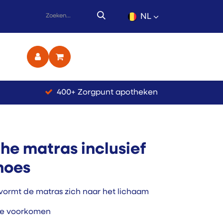
NL
ct
400+ Zorgpunt apotheken
che matras inclusief
hoes
vormt de matras zich naar het lichaam
te voorkomen