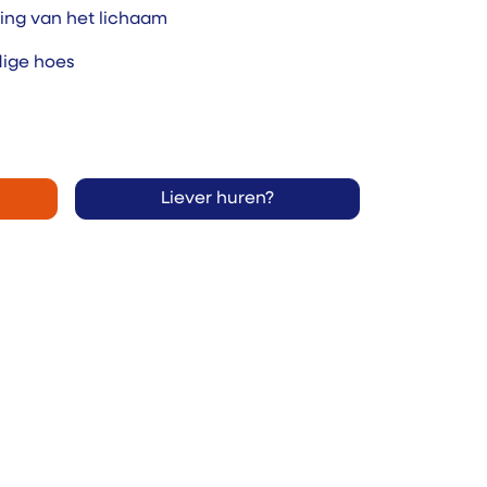
ing van het lichaam
dige hoes
Liever huren?