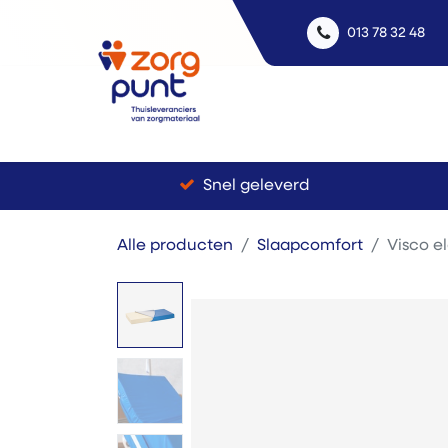
013 78 32 48
Uitle
Snel geleverd
Alle producten
Slaapcomfort
Visco e