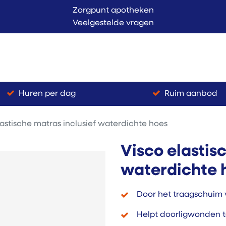
Zorgpunt apotheken
Veelgestelde vragen
Langer Thuis
Conta
endienst
Verkoop
Huren per dag
Ruim aanbod
lastische matras inclusief waterdichte hoes
Visco elastis
waterdichte 
Door het traagschuim 
Helpt doorligwonden 