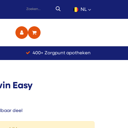
NL
ct
400+ Zorgpunt apotheken
win Easy
lbaar deel