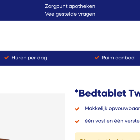
Zorgpunt apotheken
Veelgestelde vragen
Langer Thuis
Conta
endienst
Verkoop
Huren per dag
Ruim aanbod
*Bedtablet T
Makkelijk opvouwbaar
één vast en één verste