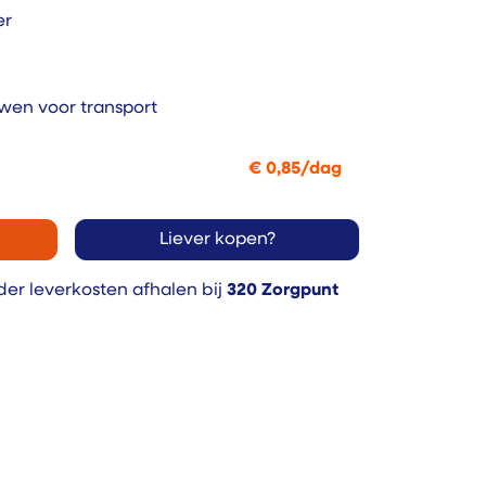
er
wen voor transport
€
0,85
/
dag
Liever kopen?
der leverkosten afhalen bij
320
Zorgpunt