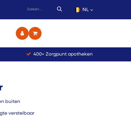
NL
ct
400+ Zorgpunt apotheken
r
en buiten
te verstelbaar