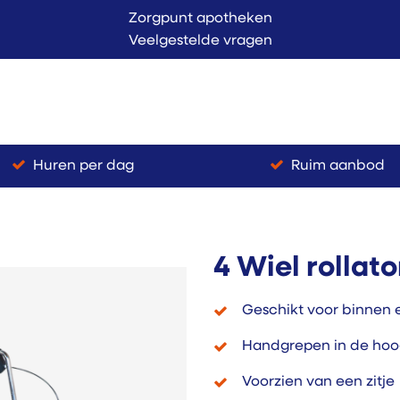
Zorgpunt apotheken
Veelgestelde vragen
Langer Thuis
Conta
endienst
Verkoop
Huren per dag
Ruim aanbod
4 Wiel rollato
Geschikt voor binnen 
Handgrepen in de hoog
Voorzien van een zitje