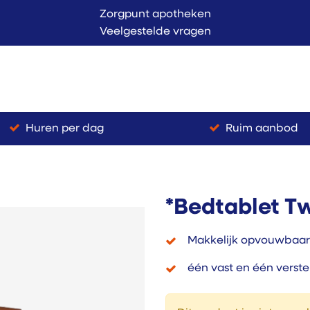
Zorgpunt apotheken
Veelgestelde vragen
Langer Thuis
Conta
endienst
Verkoop
Huren per dag
Ruim aanbod
*Bedtablet T
Makkelijk opvouwbaar
één vast en één verste