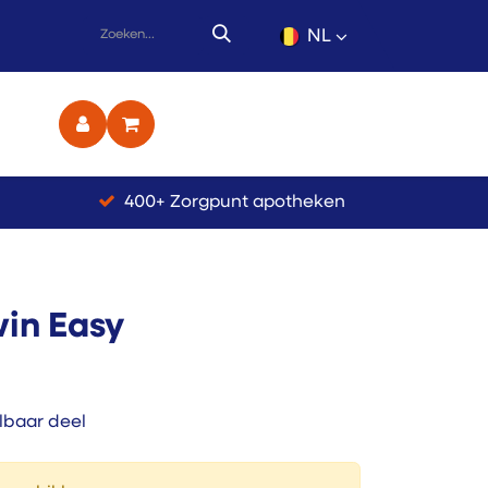
NL
ct
400+ Zorgpunt apotheken
win Easy
lbaar deel